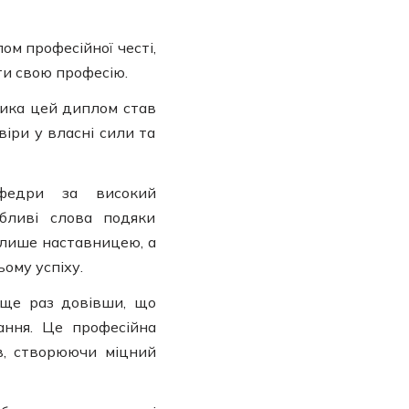
ом професійної честі,
ти свою професію.
ика цей диплом став
віри у власні сили та
афедри за високий
обливі слова подяки
е лише наставницею, а
ому успіху.
 ще раз довівши, що
ання. Це професійна
ів, створюючи міцний