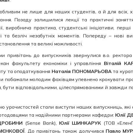
ння»
.
обливим не лише для наших студентів, а й для всіх, х
ання. Позаду залишилися лекції та практичні занят
ї, виробнича практика, студентські ініціативи, перші
і та безліч незабутніх моментів. Попереду – нові ви
становлення та великі можливості.
ми привітань до випускників звернулися в.о. ректор
екан факультету економіки і управління
Віталій К
иту та оподаткування
Наталія ПОНОМАРЬОВА
та курат
ни побажали молодим фахівцям упевнено крокувати пр
, бути відповідальними, цілеспрямованими й завжди п
ю урочистостей стали виступи наших випускниць, які 
ботодавцями та надійними партнерами кафедри:
Юлії Д
 ДРОБИНИ
(Sense Bank),
Юлії ШИНКАРУК
(ТОВ «ЕленГ
ІМЄНКОВОЇ
. До привітань також долучився
Павло МУ