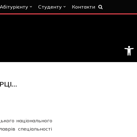
Абітурієнту
Студенту
Контакти
Відкри
РЦІ…
ького національного
аврів спеціальності