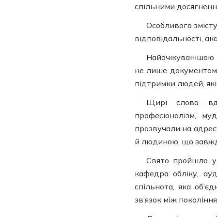
спільними досягненн
Особливого зміст
відповідальності, ак
Найочікуванішою 
не лише документом п
підтримки людей, які
Щирі слова вд
професіоналізм, му
прозвучали на адре
й людиною, що завжд
Свято пройшло у
кафедра обліку, ау
спільнота, яка об’є
зв’язок між покоління