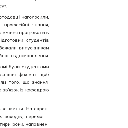
у».
отодавці наголосили,
 професійні знання,
та вміння працювати в
ідготовки студентів
обажали випускникам
ійного вдосконалення.
самі були студентами
спішні фахівці, щоб
ям того, що знання,
а зв’язок із кафедрою
ке життя. На екрані
 заходів, перемог і
тири роки, наповнені