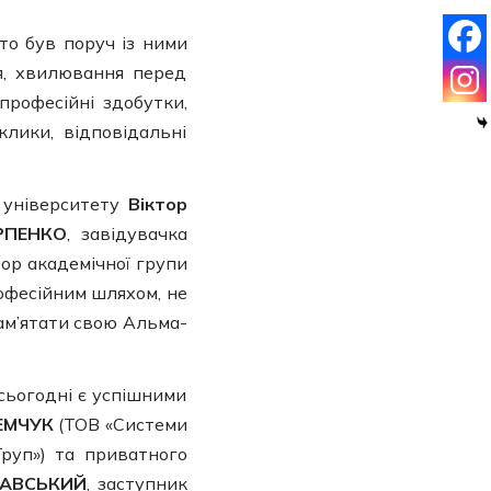
то був поруч із ними
тя, хвилювання перед
 професійні здобутки,
клики, відповідальні
а університету
Віктор
АРПЕНКО
, завідувачка
ор академічної групи
офесійним шляхом, не
ам’ятати свою Альма-
сьогодні є успішними
ЕМЧУК
(ТОВ «Системи
руп») та приватного
РАВСЬКИЙ
, заступник