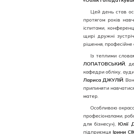
«Облік і оподаткува
Цей день став ос
протягом років навч
іспитами, конференці
щирі дружні зустріч
рішення, професійне 
Із теплими слова
ЛОПАТОВСЬКИЙ
, д
кафедри обліку, ауд
Лариса ДЖУЛІЙ
. Во
припиняти навчатися
матер.
Особливою окрасо
професіоналами, ро
для бізнесу»),
Юлії
підприємця
Ірини С