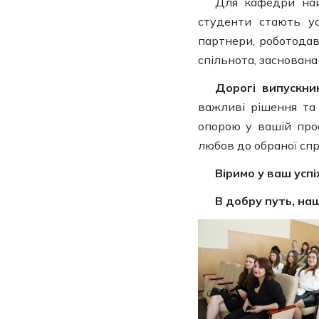
Для кафедри най
студенти стають у
партнери, роботодав
спільнота, заснована 
Дорогі випускни
важливі рішення та 
опорою у вашій проф
любов до обраної сп
Віримо у ваш успі
В добру путь, на