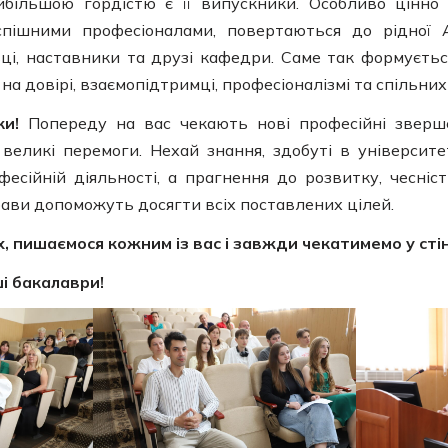
більшою гордістю є її випускники. Особливо цінно 
спішними професіоналами, повертаються до рідної 
ці, наставники та друзі кафедри. Саме так формуєть
на довірі, взаємопідтримці, професіоналізмі та спільних
ки!
Попереду на вас чекають нові професійні звершен
великі перемоги. Нехай знання, здобуті в університе
есійній діяльності, а прагнення до розвитку, чесність
рави допоможуть досягти всіх поставлених цілей.
х, пишаємося кожним із вас і завжди чекатимемо у сті
ші бакалаври!