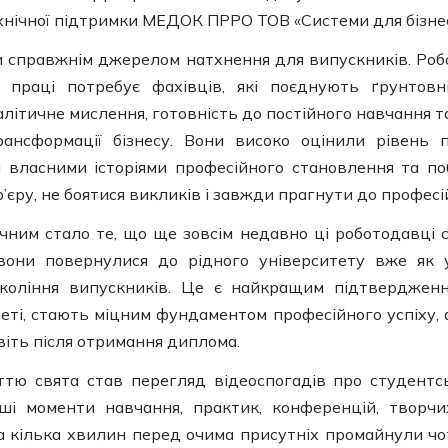
ехнічної підтримки МЕДОК ПРРО ТОВ «Системи для бізнес
ли справжнім джерелом натхнення для випускників. Роб
праці потребує фахівців, які поєднують ґрунтовні
алітичне мислення, готовність до постійного навчання 
ансформації бізнесу. Вони високо оцінили рівень п
я власними історіями професійного становлення та п
’єру, не боятися викликів і завжди прагнути до профес
чним стало те, що ще зовсім недавно ці роботодавці 
вони повернулися до рідного університету вже як у
коління випускників. Це є найкращим підтвердженн
еті, стають міцним фундаментом професійного успіху, 
віть після отримання диплома.
ю свята став перегляд відеоспогадів про студентсь
ші моменти навчання, практик, конференцій, творчих
За кілька хвилин перед очима присутніх промайнули чо