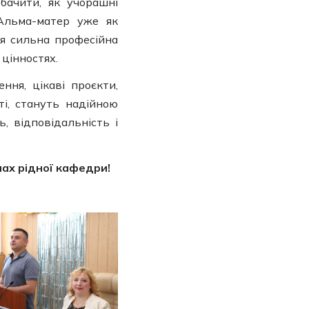
бачити, як учорашні
Альма-матер уже як
ся сильна професійна
 цінностях.
ня, цікаві проєкти,
ті, стануть надійною
, відповідальність і
нах рідної кафедри!