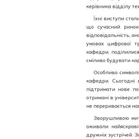
керівника відділу т
Їхні виступи ста
що сучасний ринок 
відповідальність, ан
умовах цифрової тр
кафедри, поділилис
сміливо будувати кар
Особливо символі
кафедри. Сьогодні 
підтримати нове по
отримані в університ
не переривається на
Зворушливою митт
оживали найяскраві
дружніх зустрічей. 