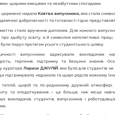
ями, щирими емоціями та незабутніми спогадами.
у церемонії надала
Клятва випускника
,
яка стала символ
адемічної доброчесності та готовності гідно представля
миттю стало вручення дипломів. Для кожного випускн
ро здобуту освіту, а й символом наполегливої праці, 
 були поруч протягом усього студентського шляху.
ячності випускники адресували викладачам к
дрість, терпіння, підтримку та безцінні знання. Ос
су куратора
Лариси ДЖУЛІЙ
, яка була для студентів н
и підтримувала, надихала та щиро раділа кожному їхнь
 теплій, щирій та по-родинному дружній атмосфері,
диту та оподаткування – це більше, ніж місце навч
днує викладачів, студентів, випускників і роботодавц
ми.