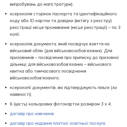
випробувань до магістратури);
ксерокопія сторінок паспорта та ідентифікаційного
коду або ІD картки та довідки (витягу з реєстру)
реєстрації місця проживання (місце реєстрації) – по 3
копії;
ксерокопія документа, який посвідчує взяття на
військовий облік (для військовозобов’язаних). Для
призовників – посвідчення про приписку до призовної
дільниці; для військовозобов’язаних – військового
квитка або тимчасового посвідчення
військовозобов’язаного;
ксерокопії документів, які підтверджують пільги (за
наявності);
6 (шість) кольорових фотокарток розміром 3 х 4;
договір про навчання;
договір про надання платної освітньої послуги.