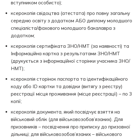
вступником особисто);
ксерокопія свідоцтва (атестата) про повну загальну
середню освіту з додатком АБО диплому молодшого
спеціаліста/фахового молодшого бакалавра з
додатком;
ксерокопія сертифіката ЗНО/НМТ (за наявності) та
Інформаційна картка з результатами ЗНО/НМТ
(друкується з інформаційної сторінки учасника ЗНО/
НМТ);
ксерокопія сторінок паспорта та ідентифікаційного
коду або ІD картки та довідки (витягу з реєстру)
реєстрації місця проживання (місце реєстрації) – по 3
копії;
ксерокопія документа, який посвідчує взяття на
військовий облік (для військовозобов’язаних). Для
призовників – посвідчення про приписку до призовної
дільниці; для військовозобов’язаних – військового