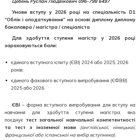
Цебень Руслан Людвікович 096-798 6497
Умови вступу у 2026 році
на спеціальність D1
“Облік і оподаткування”
на основі диплому диплому
бакалавра / магістра / спеціаліста
Для здобуття ступеня магістр у 2026 році
зараховуються бали:
єдиного вступного іспиту (ЄВІ) 2024 або 2025, 2026
років;
єдиного фахового вступного випробування (ЄФВВ)
2025 або 2026.
ЄВІ
– форма вступного випробування для вступу на
навчання для здобуття ступеня магістра, яка
поєднує
тест загальної навчальної компетентності
та тест з іноземної мови
(англійської, німецької,
французької або іспанської на вибір вступника).