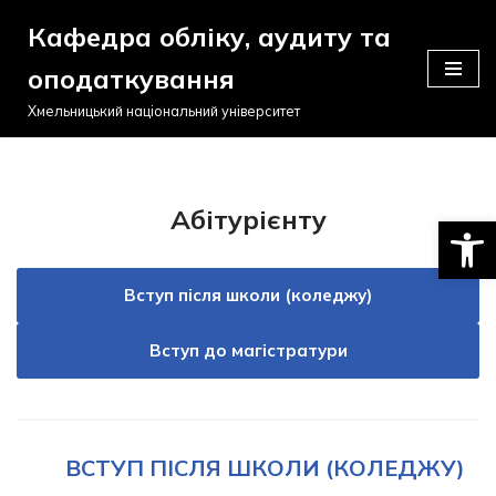
Кафедра обліку, аудиту та
Перейти
оподаткування
до
вмісту
Хмельницький національний університет
Абітурієнту
Відкри
Вступ після школи (коледжу)
Вступ до магістратури
ВСТУП ПІСЛЯ ШКОЛИ (КОЛЕДЖУ)