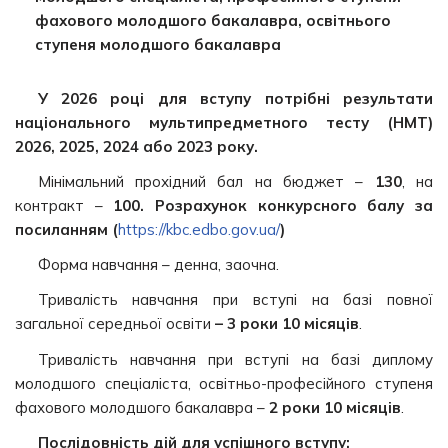
фахового молодшого бакалавра, освітнього
ступеня молодшого бакалавра
У 2026 році для вступу потрібні результати
національного мультипредметного тесту (НМТ)
2026, 2025, 2024 або 2023 року.
Мінімальний прохідний бал на бюджет –
130
, на
контракт –
100.
Розрахунок конкурсного балу за
посиланням (
https://kbc.edbo.gov.ua/
)
Форма навчання – денна, заочна.
Тривалість навчання при вступі на базі повної
загальної середньої освіти
– 3 роки 10 місяців
.
Тривалість навчання при вступі на базі диплому
молодшого спеціаліста, освітньо-професійного ступеня
фахового молодшого бакалавра –
2 роки 10 місяців
.
Послідовність дій для успішного вступу: