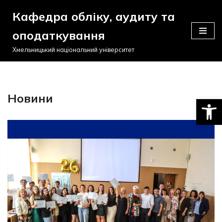
Кафедра обліку, аудиту та
Перейти
оподаткування
до
вмісту
Хмельницький національний університет
Новини
Відкри