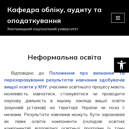
Кафедра обліку, аудиту та
Перейти
оподаткування
до
вмісту
Хмельницький національний університет
Неформальна освіта
Відкри
Відповідно до
Положення про визнання та
перезарахування результатів навчання здобувачів
вищої освіти у ХНУ
, учасники освітнього процесу мають
можливість навчатися, стажуватися чи проводити
наукову діяльність в іншому закладі вищої освіти
(науковій установі) на території України чи поза її
межами. Результати навчання можуть бути зараховані
як певні освітні компоненти (складові освітніх
компонентів) відповідної освітньої програми (у тому