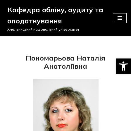
Кафедра обліку, аудиту та
Перейти
оподаткування
до
вмісту
Хмельницький національний університет
Пономарьова Наталія
Відкри
Анатоліївна