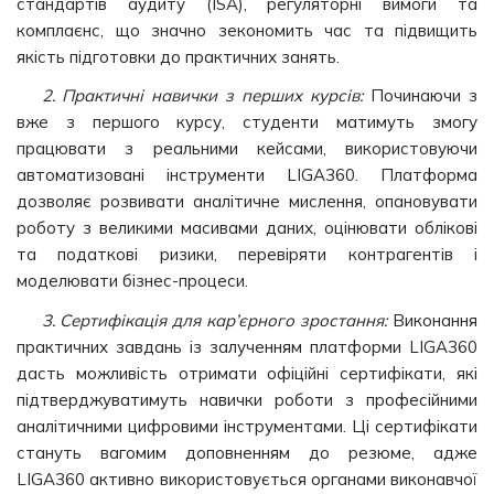
стандартів аудиту (ISA), регуляторні вимоги та
комплаєнс, що значно зекономить час та підвищить
якість підготовки до практичних занять.
2. Практичні навички з перших курсів:
Починаючи з
вже з першого курсу, студенти матимуть змогу
працювати з реальними кейсами, використовуючи
автоматизовані інструменти LIGA360. Платформа
дозволяє розвивати аналітичне мислення, опановувати
роботу з великими масивами даних, оцінювати облікові
та податкові ризики, перевіряти контрагентів і
моделювати бізнес-процеси.
3. Сертифікація для кар’єрного зростання:
Виконання
практичних завдань із залученням платформи LIGA360
дасть можливість отримати офіційні сертифікати, які
підтверджуватимуть навички роботи з професійними
аналітичними цифровими інструментами. Ці сертифікати
стануть вагомим доповненням до резюме, адже
LIGA360 активно використовується органами виконавчої