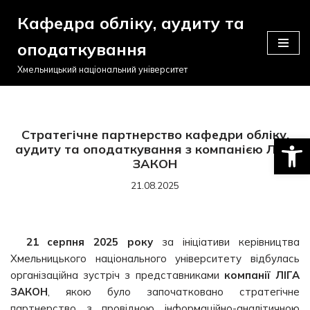
Кафедра обліку, аудиту та
Перейти
оподаткування
до
вмісту
Хмельницький національний університет
Стратегічне партнерство кафедри обліку,
Відкри
аудиту та оподаткування з компанією ЛІГА
ЗАКОН
21.08.2025
21 серпня 2025 року
за ініціативи керівництва
Хмельницького національного університету відбулась
організаційна зустріч з представниками
компанії ЛІГА
ЗАКОН
, якою було започатковано стратегічне
партнерство з провідною інформаційно-аналітичною